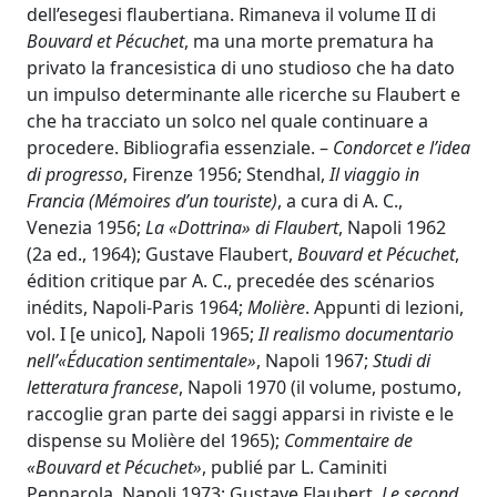
dell’esegesi flaubertiana. Rimaneva il volume II di
Bouvard et Pécuchet
, ma una morte prematura ha
privato la francesistica di uno studioso che ha dato
un impulso determinante alle ricerche su Flaubert e
che ha tracciato un solco nel quale continuare a
procedere. Bibliografia essenziale. –
Condorcet e l’idea
di progresso
, Firenze 1956; Stendhal,
Il viaggio in
Francia (Mémoires d’un touriste)
, a cura di A. C.,
Venezia 1956;
La «Dottrina» di Flaubert
, Napoli 1962
(2a ed., 1964); Gustave Flaubert,
Bouvard et Pécuchet
,
édition critique par A. C., precedée des scénarios
inédits, Napoli-Paris 1964;
Molière
. Appunti di lezioni,
vol. I [e unico], Napoli 1965;
Il realismo documentario
nell’«Éducation sentimentale»
, Napoli 1967;
Studi di
letteratura francese
, Napoli 1970 (il volume, postumo,
raccoglie gran parte dei saggi apparsi in riviste e le
dispense su Molière del 1965);
Commentaire de
«Bouvard et Pécuchet»
, publié par L. Caminiti
Pennarola, Napoli 1973; Gustave Flaubert,
Le second