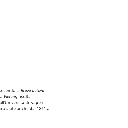
 secondo la
Breve notizia
 di Vienna
, risulta
ll’Università di Napoli
era stato anche dal 1861 al