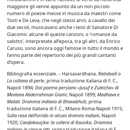
maggiore gli venne appunto da un non piccolo
numero di poesie messe in musica da maestri come
Tosti e De Leva, che negli stessi anni, a cavallo dei
due secoli, musicavano anche i testi di Salvatore Di
Giacomo: alcune di queste canzoni, o ‘romanze da
salotto’, interpretate all’epoca, tra gli altri, da Enrico
Caruso, sono ancora oggi famose in tutto il mondo e
fanno parte del repertorio dei più grandi cantanti
d’opera.
Bibliografia essenziale. – Harsavardhana,
Ratnâvalî o
La collana di perle
, prima traduzione italiana di F. C.,
Napoli 1894
; Dal poema persiano «Jusuf e Zuleicha» di
Mevlana Abderrahman Giami
, Napoli 1899;
Madhava e
Malati. Dramma indiano di Bhavabhuti
, prima
traduzione italiana di F. C., Milano-Roma-Napoli 1915;
Sulla rasa dell’orrido in alcuni drammi indiani
, Napoli
1920;
Canḍakauc
ika: la collera di Kausika. Dramma
indiano in cinque atti
, prima traduzione italiana di F.