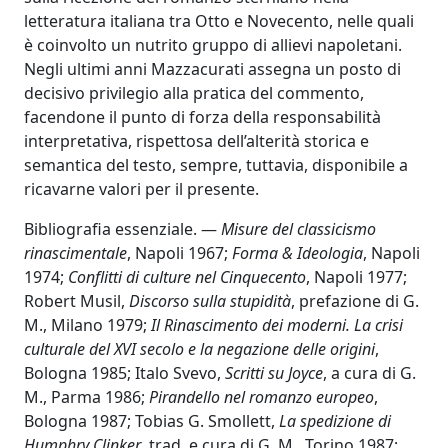
letteratura italiana tra Otto e Novecento, nelle quali
è coinvolto un nutrito gruppo di allievi napoletani.
Negli ultimi anni Mazzacurati assegna un posto di
decisivo privilegio alla pratica del commento,
facendone il punto di forza della responsabilità
interpretativa, rispettosa dell’alterità storica e
semantica del testo, sempre, tuttavia, disponibile a
ricavarne valori per il presente.
Bibliografia essenziale. —
Misure del classicismo
rinascimentale
, Napoli 1967;
Forma & Ideologia
, Napoli
1974;
Conflitti di culture nel Cinquecento
, Napoli 1977;
Robert Musil,
Discorso sulla stupidità
, prefazione di G.
M., Milano 1979;
Il Rinascimento dei moderni. La crisi
culturale del XVI secolo e la negazione delle origini
,
Bologna 1985; Italo Svevo,
Scritti su Joyce
, a cura di G.
M., Parma 1986;
Pirandello nel romanzo europeo
,
Bologna 1987; Tobias G. Smollett,
La spedizione di
Humphry Clinker
, trad. e cura di G. M., Torino 1987;