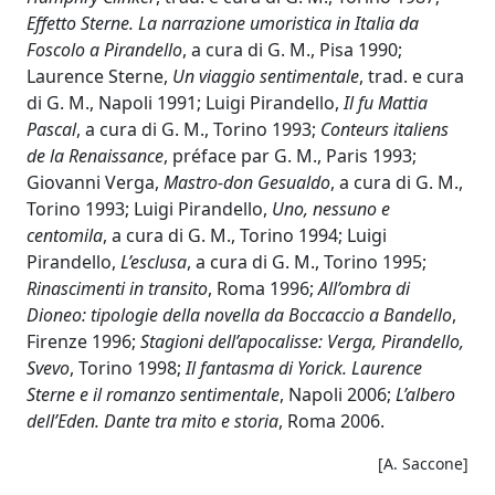
Effetto Sterne. La narrazione umoristica in Italia da
Foscolo a Pirandello
, a cura di G. M., Pisa 1990;
Laurence Sterne,
Un viaggio sentimentale
, trad. e cura
di G. M., Napoli 1991; Luigi Pirandello,
Il fu Mattia
Pascal
, a cura di G. M., Torino 1993;
Conteurs italiens
de la Renaissance
, préface par G. M., Paris 1993;
Giovanni Verga,
Mastro-don Gesualdo
, a cura di G. M.,
Torino 1993; Luigi Pirandello,
Uno, nessuno e
centomila
, a cura di G. M., Torino 1994; Luigi
Pirandello,
L’esclusa
, a cura di G. M., Torino 1995;
Rinascimenti in transito
, Roma 1996;
All’ombra di
Dioneo: tipologie della novella da Boccaccio a Bandello
,
Firenze 1996;
Stagioni dell’apocalisse: Verga, Pirandello,
Svevo
, Torino 1998;
Il fantasma di Yorick. Laurence
Sterne e il romanzo sentimentale
, Napoli 2006;
L’albero
dell’Eden. Dante tra mito e storia
, Roma 2006.
[A. Saccone]