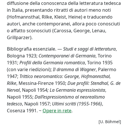
diffusione della conoscenza della letteratura tedesca
in Italia, presentando ritratti di autori meno noti
(Hofmannsthal, Rilke, Kleist, Heine) e traducendo
autori, anche contemporanei, allora poco conosciuti
o affatto sconosciuti (Carossa, George, Lenau,
Grillparzer).
Bibliografia essenziale. —
Studi e saggi di letteratura
,
Bologna 1923;
Contemporanei di Germania
, Torino
1931;
Profili della Germania romantica
, Torino 1935
(con varie riedizioni);
Il dramma di Wagner
, Palermo
1947;
Trittico neoromantico: George, Hofmannsthal,
Rilke
, Messina-Firenze 1950;
Due profili: Stendhal, G. de
Nerval
, Napoli 1954
; La Germania espressionista
,
Napoli 1955;
Dall’espressionismo al neorealismo
tedesco
, Napoli 1957;
Ultimi scritti (1955-1966)
,
Cosenza 1991. ~
Opere in rete
.
[U. Böhmel]