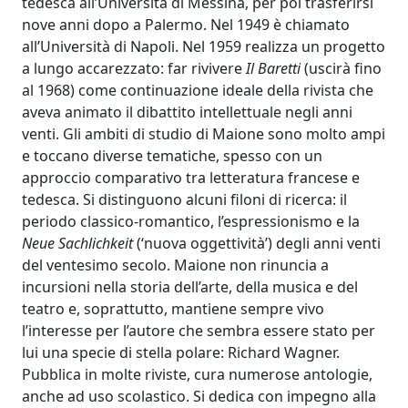
tedesca all’Università di Messina, per poi trasferirsi
nove anni dopo a Palermo. Nel 1949 è chiamato
all’Università di Napoli. Nel 1959 realizza un progetto
a lungo accarezzato: far rivivere
Il Baretti
(uscirà fino
al 1968) come continuazione ideale della rivista che
aveva animato il dibattito intellettuale negli anni
venti. Gli ambiti di studio di Maione sono molto ampi
e toccano diverse tematiche, spesso con un
approccio comparativo tra letteratura francese e
tedesca. Si distinguono alcuni filoni di ricerca: il
periodo classico-romantico, l’espressionismo e la
Neue Sachlichkeit
(‘nuova oggettività’) degli anni venti
del ventesimo secolo. Maione non rinuncia a
incursioni nella storia dell’arte, della musica e del
teatro e, soprattutto, mantiene sempre vivo
l’interesse per l’autore che sembra essere stato per
lui una specie di stella polare: Richard Wagner.
Pubblica in molte riviste, cura numerose antologie,
anche ad uso scolastico. Si dedica con impegno alla