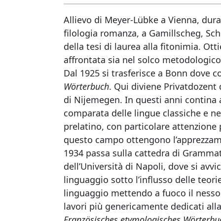
Allievo di Meyer-Lübke a Vienna, durant
filologia romanza, a Gamillscheg, Schü
della tesi di laurea alla fitonimia. O
affrontata sia nel solco metodologico
Dal 1925 si trasferisce a Bonn dove co
Wörterbuch
. Qui diviene Privatdozent 
di Nijemegen. In questi anni contina a
comparata delle lingue classiche e neol
prelatino, con particolare attenzione p
questo campo ottengono l’apprezzamen
1934 passa sulla cattedra di Grammati
dell’Università di Napoli, dove si avvi
linguaggio sotto l’influsso delle teor
linguaggio mettendo a fuoco il nesso tr
lavori più genericamente dedicati alla 
Französisches etymologisches Wörterbu