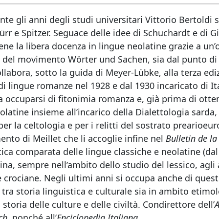
e gli anni degli studi universitari Vittorio Bertoldi si
rr e Spitzer. Seguace delle idee di Schuchardt e di Gil
ttiene la libera docenza in lingue neolatine grazie a u
 del movimento Wörter und Sachen, sia dal punto di vi
llabora, sotto la guida di Meyer-Lübke, alla terza ed
di lingue romanze nel 1928 e dal 1930 incaricato di I
 occuparsi di fitonimia romanza e, già prima di otten
atine insieme all’incarico della Dialettologia sarda, i
er la celtologia e per i relitti del sostrato prearioeu
to di Meillet che li accoglie infine nel
Bulletin de la
ca comparata delle lingue classiche e neolatine (dal 
cina, sempre nell’ambito dello studio del lessico, agli
ie crociane. Negli ultimi anni si occupa anche di quest
a storia linguistica e culturale sia in ambito etimolo
storia delle culture e delle civiltà. Condirettore dell’
ch
, nonché all’
Enciclopedia Italiana
.