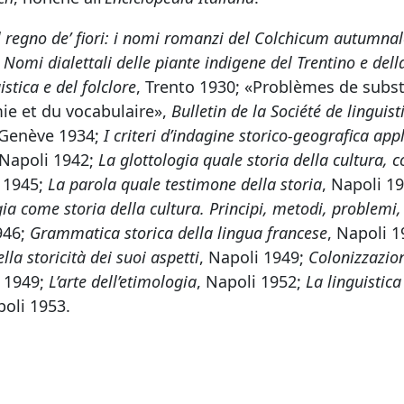
l regno de’ fiori: i nomi romanzi del Colchicum autumnal
,
Nomi dialettali delle piante indigene del Trentino e del
istica e del folclore
, Trento 1930; «Problèmes de subst
ie et du vocabulaire»,
Bulletin de la Société de linguis
 Genève 1934;
I criteri d’indagine storico-geografica appl
 Napoli 1942;
La glottologia quale storia della cultura, 
i 1945;
La parola quale testimone della storia
, Napoli 1
ia come storia della cultura. Principi, metodi, problemi, 
946;
Grammatica storica della lingua francese
, Napoli 1
la storicità dei suoi aspetti
, Napoli 1949;
Colonizzazion
i 1949;
L’arte dell’etimologia
, Napoli 1952;
La linguistica
poli 1953.