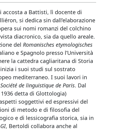
 accosta a Battisti, lì docente di
liéron, si dedica sin dall’elaborazione
n’opera sui nomi romanzi del colchino
sta diacronico, sia da quello areale.
izione del
Romanisches etymologisches
taliano e Spagnolo presso l’Università
ere la cattedra cagliaritana di Storia
nizia i suoi studi sul sostrato
ropeo mediterraneo. I suoi lavori in
 Société de linguistique de Paris
. Dal
1936 detta di Glottologia)
 aspetti soggettivi ed espressivi del
ioni di metodo e di filosofia del
gico e di lessicografia storica, sia in
AGI
, Bertoldi collabora anche al